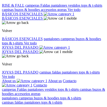
RISE & FALL
camperas
Faldas
pantalones
vestidos
tops & t-shirts
camisas
buzos & hoodies
accesorios
gorras
Ver todo
BÁSICOS ESENCIALES
BÁSICOS ESENCIALES
Volver
BÁSICOS ESENCIALES
pantalones
camperas
buzos & hoodies
tops & t-shirts
Ver todo
JOYAS DEL PASADO
JOYAS DEL PASADO
Volver
JOYAS DEL PASADO
camisas
faldas
pantalones
tops & t-shirts
Ver todo
About us
About us
Contacto
Contacto
camperas
Faldas
pantalones
vestidos
tops & t-shirts
camisas
buzos &
hoodies
accesorios
gorras
pantalones
camperas
buzos & hoodies
tops & t-shirts
camisas
faldas
pantalones
tops & t-shirts