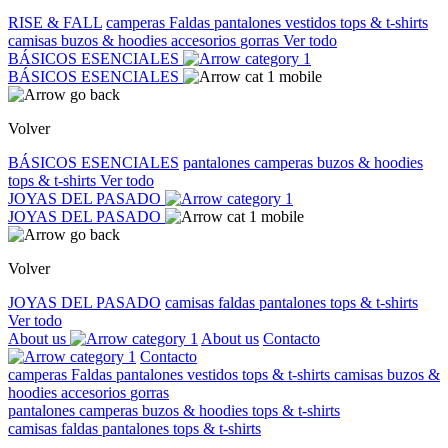
RISE & FALL
camperas
Faldas
pantalones
vestidos
tops & t-shirts
camisas
buzos & hoodies
accesorios
gorras
Ver todo
BÁSICOS ESENCIALES
BÁSICOS ESENCIALES
Volver
BÁSICOS ESENCIALES
pantalones
camperas
buzos & hoodies
tops & t-shirts
Ver todo
JOYAS DEL PASADO
JOYAS DEL PASADO
Volver
JOYAS DEL PASADO
camisas
faldas
pantalones
tops & t-shirts
Ver todo
About us
About us
Contacto
Contacto
camperas
Faldas
pantalones
vestidos
tops & t-shirts
camisas
buzos &
hoodies
accesorios
gorras
pantalones
camperas
buzos & hoodies
tops & t-shirts
camisas
faldas
pantalones
tops & t-shirts