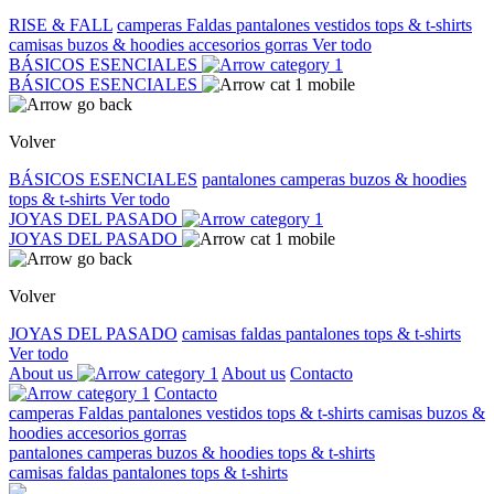
RISE & FALL
camperas
Faldas
pantalones
vestidos
tops & t-shirts
camisas
buzos & hoodies
accesorios
gorras
Ver todo
BÁSICOS ESENCIALES
BÁSICOS ESENCIALES
Volver
BÁSICOS ESENCIALES
pantalones
camperas
buzos & hoodies
tops & t-shirts
Ver todo
JOYAS DEL PASADO
JOYAS DEL PASADO
Volver
JOYAS DEL PASADO
camisas
faldas
pantalones
tops & t-shirts
Ver todo
About us
About us
Contacto
Contacto
camperas
Faldas
pantalones
vestidos
tops & t-shirts
camisas
buzos &
hoodies
accesorios
gorras
pantalones
camperas
buzos & hoodies
tops & t-shirts
camisas
faldas
pantalones
tops & t-shirts