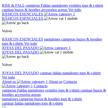
RISE & FALL
camperas
Faldas
pantalones
vestidos
tops & t-shirts
camisas
buzos & hoodies
accesorios
gorras
Ver todo
BÁSICOS ESENCIALES
BÁSICOS ESENCIALES
Volver
BÁSICOS ESENCIALES
pantalones
camperas
buzos & hoodies
tops & t-shirts
Ver todo
JOYAS DEL PASADO
JOYAS DEL PASADO
Volver
JOYAS DEL PASADO
camisas
faldas
pantalones
tops & t-shirts
Ver todo
About us
About us
Contacto
Contacto
camperas
Faldas
pantalones
vestidos
tops & t-shirts
camisas
buzos &
hoodies
accesorios
gorras
pantalones
camperas
buzos & hoodies
tops & t-shirts
camisas
faldas
pantalones
tops & t-shirts