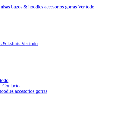
misas
buzos & hoodies
accesorios
gorras
Ver todo
s & t-shirts
Ver todo
 todo
Contacto
hoodies
accesorios
gorras