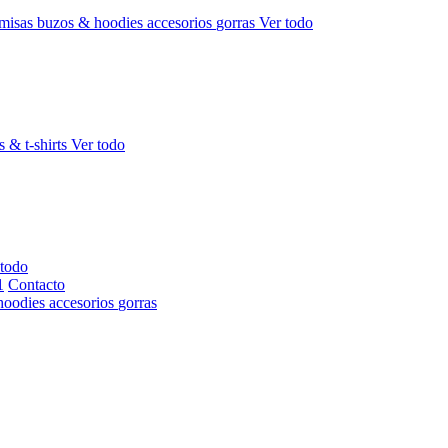
misas
buzos & hoodies
accesorios
gorras
Ver todo
s & t-shirts
Ver todo
 todo
Contacto
hoodies
accesorios
gorras