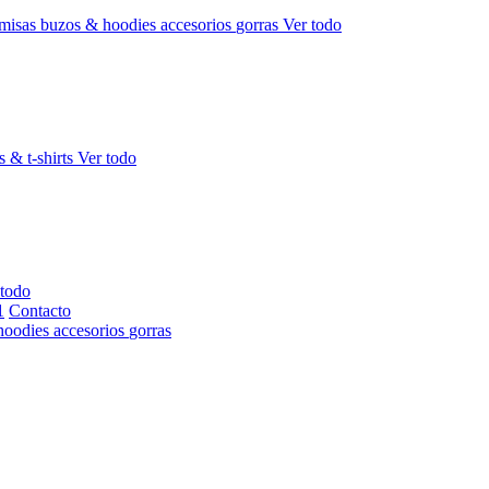
misas
buzos & hoodies
accesorios
gorras
Ver todo
s & t-shirts
Ver todo
 todo
Contacto
hoodies
accesorios
gorras