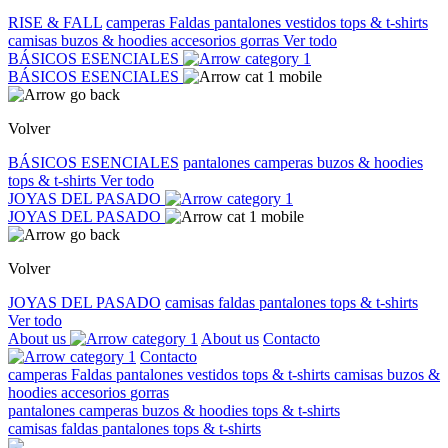
RISE & FALL
camperas
Faldas
pantalones
vestidos
tops & t-shirts
camisas
buzos & hoodies
accesorios
gorras
Ver todo
BÁSICOS ESENCIALES
BÁSICOS ESENCIALES
Volver
BÁSICOS ESENCIALES
pantalones
camperas
buzos & hoodies
tops & t-shirts
Ver todo
JOYAS DEL PASADO
JOYAS DEL PASADO
Volver
JOYAS DEL PASADO
camisas
faldas
pantalones
tops & t-shirts
Ver todo
About us
About us
Contacto
Contacto
camperas
Faldas
pantalones
vestidos
tops & t-shirts
camisas
buzos &
hoodies
accesorios
gorras
pantalones
camperas
buzos & hoodies
tops & t-shirts
camisas
faldas
pantalones
tops & t-shirts