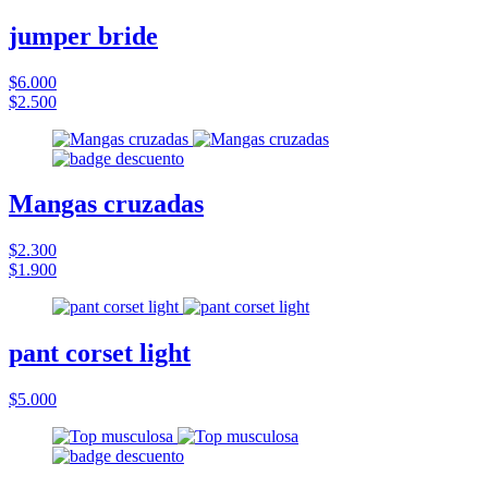
jumper bride
$6.000
$2.500
Mangas cruzadas
$2.300
$1.900
pant corset light
$5.000