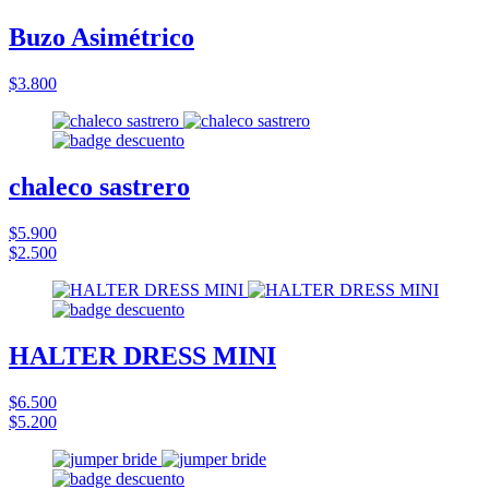
Buzo Asimétrico
$3.800
chaleco sastrero
$5.900
$2.500
HALTER DRESS MINI
$6.500
$5.200