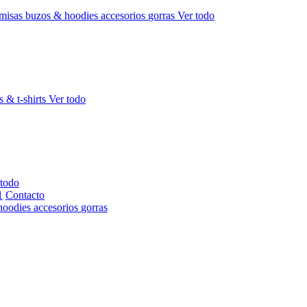
misas
buzos & hoodies
accesorios
gorras
Ver todo
s & t-shirts
Ver todo
 todo
Contacto
hoodies
accesorios
gorras