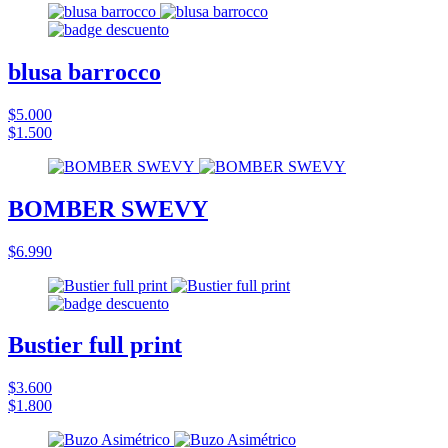
blusa barrocco
$5.000
$1.500
BOMBER SWEVY
$6.990
Bustier full print
$3.600
$1.800