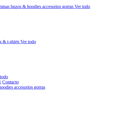
misas
buzos & hoodies
accesorios
gorras
Ver todo
s & t-shirts
Ver todo
 todo
Contacto
hoodies
accesorios
gorras