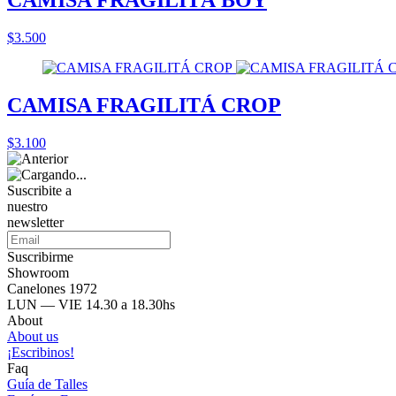
$3.500
CAMISA FRAGILITÁ CROP
$3.100
Suscribite a
nuestro
newsletter
Suscribirme
Showroom
Canelones 1972
LUN — VIE 14.30 a 18.30hs
About
About us
¡Escribinos!
Faq
Guía de Talles