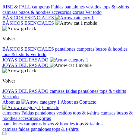
RISE & FALL
camperas
Faldas
pantalones
vestidos
tops & t-shirts
camisas
buzos & hoodies
accesorios
gorras
Ver todo
BÁSICOS ESENCIALES
BÁSICOS ESENCIALES
Volver
BÁSICOS ESENCIALES
pantalones
camperas
buzos & hoodies
tops & t-shirts
Ver todo
JOYAS DEL PASADO
JOYAS DEL PASADO
Volver
JOYAS DEL PASADO
camisas
faldas
pantalones
tops & t-shirts
Ver todo
About us
About us
Contacto
Contacto
camperas
Faldas
pantalones
vestidos
tops & t-shirts
camisas
buzos &
hoodies
accesorios
gorras
pantalones
camperas
buzos & hoodies
tops & t-shirts
camisas
faldas
pantalones
tops & t-shirts