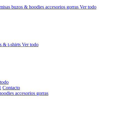
misas
buzos & hoodies
accesorios
gorras
Ver todo
s & t-shirts
Ver todo
 todo
Contacto
hoodies
accesorios
gorras