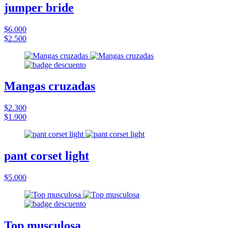
jumper bride
$6.000
$2.500
Mangas cruzadas
$2.300
$1.900
pant corset light
$5.000
Top musculosa