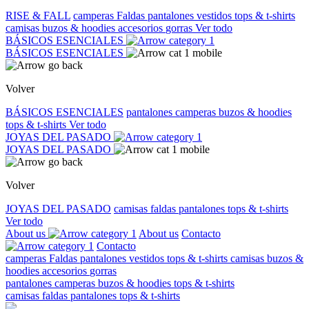
RISE & FALL
camperas
Faldas
pantalones
vestidos
tops & t-shirts
camisas
buzos & hoodies
accesorios
gorras
Ver todo
BÁSICOS ESENCIALES
BÁSICOS ESENCIALES
Volver
BÁSICOS ESENCIALES
pantalones
camperas
buzos & hoodies
tops & t-shirts
Ver todo
JOYAS DEL PASADO
JOYAS DEL PASADO
Volver
JOYAS DEL PASADO
camisas
faldas
pantalones
tops & t-shirts
Ver todo
About us
About us
Contacto
Contacto
camperas
Faldas
pantalones
vestidos
tops & t-shirts
camisas
buzos &
hoodies
accesorios
gorras
pantalones
camperas
buzos & hoodies
tops & t-shirts
camisas
faldas
pantalones
tops & t-shirts