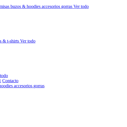
misas
buzos & hoodies
accesorios
gorras
Ver todo
s & t-shirts
Ver todo
 todo
Contacto
hoodies
accesorios
gorras