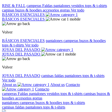
RISE & FALL
camperas
Faldas
pantalones
vestidos
tops & t-shirts
camisas
buzos & hoodies
accesorios
gorras
Ver todo
BÁSICOS ESENCIALES
BÁSICOS ESENCIALES
Volver
BÁSICOS ESENCIALES
pantalones
camperas
buzos & hoodies
tops & t-shirts
Ver todo
JOYAS DEL PASADO
JOYAS DEL PASADO
Volver
JOYAS DEL PASADO
camisas
faldas
pantalones
tops & t-shirts
Ver todo
About us
About us
Contacto
Contacto
camperas
Faldas
pantalones
vestidos
tops & t-shirts
camisas
buzos &
hoodies
accesorios
gorras
pantalones
camperas
buzos & hoodies
tops & t-shirts
camisas
faldas
pantalones
tops & t-shirts