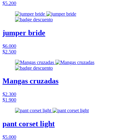
$5.200
jumper bride
$6.000
$2.500
Mangas cruzadas
$2.300
$1.900
pant corset light
$5.000