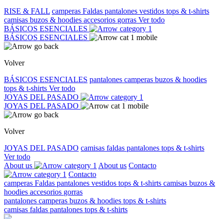
RISE & FALL
camperas
Faldas
pantalones
vestidos
tops & t-shirts
camisas
buzos & hoodies
accesorios
gorras
Ver todo
BÁSICOS ESENCIALES
BÁSICOS ESENCIALES
Volver
BÁSICOS ESENCIALES
pantalones
camperas
buzos & hoodies
tops & t-shirts
Ver todo
JOYAS DEL PASADO
JOYAS DEL PASADO
Volver
JOYAS DEL PASADO
camisas
faldas
pantalones
tops & t-shirts
Ver todo
About us
About us
Contacto
Contacto
camperas
Faldas
pantalones
vestidos
tops & t-shirts
camisas
buzos &
hoodies
accesorios
gorras
pantalones
camperas
buzos & hoodies
tops & t-shirts
camisas
faldas
pantalones
tops & t-shirts