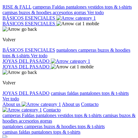
RISE & FALL
camperas
Faldas
pantalones
vestidos
tops & t-shirts
camisas
buzos & hoodies
accesorios
gorras
Ver todo
BÁSICOS ESENCIALES
BÁSICOS ESENCIALES
Volver
BÁSICOS ESENCIALES
pantalones
camperas
buzos & hoodies
tops & t-shirts
Ver todo
JOYAS DEL PASADO
JOYAS DEL PASADO
Volver
JOYAS DEL PASADO
camisas
faldas
pantalones
tops & t-shirts
Ver todo
About us
About us
Contacto
Contacto
camperas
Faldas
pantalones
vestidos
tops & t-shirts
camisas
buzos &
hoodies
accesorios
gorras
pantalones
camperas
buzos & hoodies
tops & t-shirts
camisas
faldas
pantalones
tops & t-shirts