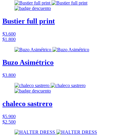
Bustier full print
$3.600
$1.800
Buzo Asimétrico
$3.800
chaleco sastrero
$5.900
$2.500