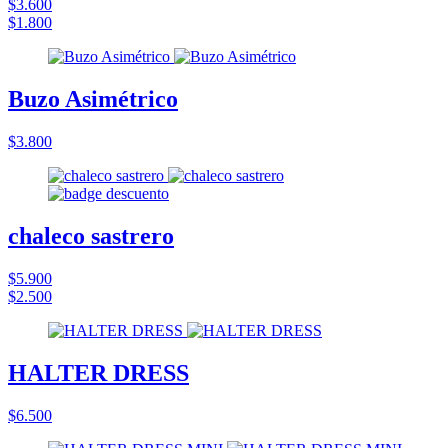
$3.600
$1.800
Buzo Asimétrico
$3.800
chaleco sastrero
$5.900
$2.500
HALTER DRESS
$6.500