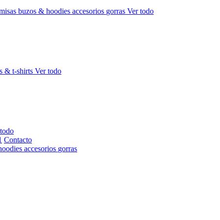
misas
buzos & hoodies
accesorios
gorras
Ver todo
s & t-shirts
Ver todo
 todo
Contacto
hoodies
accesorios
gorras