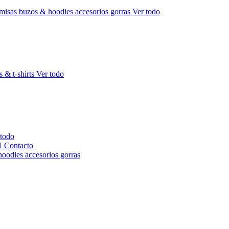
misas
buzos & hoodies
accesorios
gorras
Ver todo
s & t-shirts
Ver todo
 todo
Contacto
hoodies
accesorios
gorras