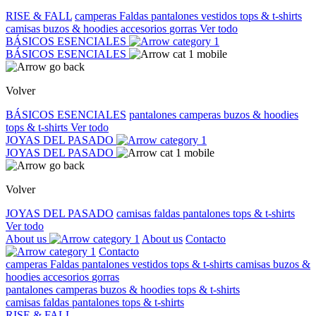
RISE & FALL
camperas
Faldas
pantalones
vestidos
tops & t-shirts
camisas
buzos & hoodies
accesorios
gorras
Ver todo
BÁSICOS ESENCIALES
BÁSICOS ESENCIALES
Volver
BÁSICOS ESENCIALES
pantalones
camperas
buzos & hoodies
tops & t-shirts
Ver todo
JOYAS DEL PASADO
JOYAS DEL PASADO
Volver
JOYAS DEL PASADO
camisas
faldas
pantalones
tops & t-shirts
Ver todo
About us
About us
Contacto
Contacto
camperas
Faldas
pantalones
vestidos
tops & t-shirts
camisas
buzos &
hoodies
accesorios
gorras
pantalones
camperas
buzos & hoodies
tops & t-shirts
camisas
faldas
pantalones
tops & t-shirts
RISE & FALL