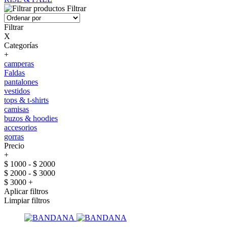
Filtrar
Filtrar
X
Categorías
+
camperas
Faldas
pantalones
vestidos
tops & t-shirts
camisas
buzos & hoodies
accesorios
gorras
Precio
+
$ 1000 - $ 2000
$ 2000 - $ 3000
$ 3000 +
Aplicar filtros
Limpiar filtros