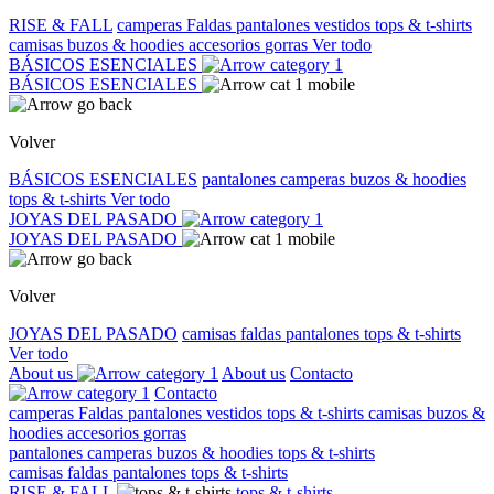
RISE & FALL
camperas
Faldas
pantalones
vestidos
tops & t-shirts
camisas
buzos & hoodies
accesorios
gorras
Ver todo
BÁSICOS ESENCIALES
BÁSICOS ESENCIALES
Volver
BÁSICOS ESENCIALES
pantalones
camperas
buzos & hoodies
tops & t-shirts
Ver todo
JOYAS DEL PASADO
JOYAS DEL PASADO
Volver
JOYAS DEL PASADO
camisas
faldas
pantalones
tops & t-shirts
Ver todo
About us
About us
Contacto
Contacto
camperas
Faldas
pantalones
vestidos
tops & t-shirts
camisas
buzos &
hoodies
accesorios
gorras
pantalones
camperas
buzos & hoodies
tops & t-shirts
camisas
faldas
pantalones
tops & t-shirts
RISE & FALL
tops & t-shirts