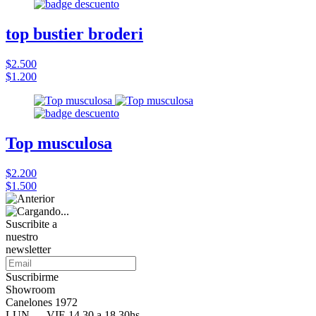
top bustier broderi
$2.500
$1.200
Top musculosa
$2.200
$1.500
Suscribite a
nuestro
newsletter
Suscribirme
Showroom
Canelones 1972
LUN — VIE 14.30 a 18.30hs