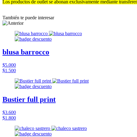
Los productos de outlet se abonan exclusivamente mediante transferen
También te puede interesar
blusa barrocco
$5.000
$1.500
Bustier full print
$3.600
$1.800