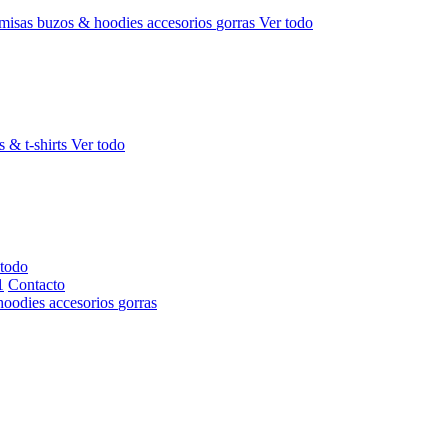
misas
buzos & hoodies
accesorios
gorras
Ver todo
s & t-shirts
Ver todo
 todo
Contacto
hoodies
accesorios
gorras