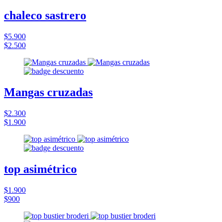
chaleco sastrero
$5.900
$2.500
Mangas cruzadas
$2.300
$1.900
top asimétrico
$1.900
$900