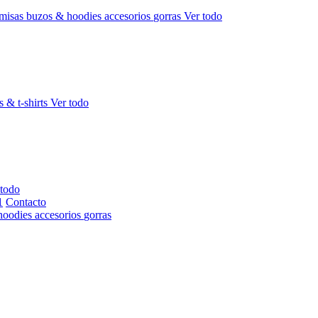
misas
buzos & hoodies
accesorios
gorras
Ver todo
s & t-shirts
Ver todo
 todo
Contacto
hoodies
accesorios
gorras