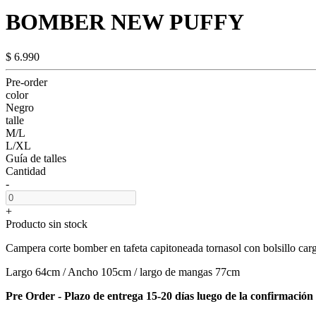
BOMBER NEW PUFFY
$ 6.990
Pre-order
color
Negro
talle
M/L
L/XL
Guía de talles
Cantidad
-
+
Producto sin stock
Campera corte bomber en tafeta capitoneada tornasol con bolsillo carg
Largo 64cm / Ancho 105cm / largo de mangas 77cm
Pre Order - Plazo de entrega 15-20 días luego de la confirmación