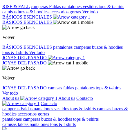
RISE & FALL
camperas
Faldas
pantalones
vestidos
tops & t-shirts
camisas
buzos & hoodies
accesorios
gorras
Ver todo
BÁSICOS ESENCIALES
BÁSICOS ESENCIALES
Volver
BÁSICOS ESENCIALES
pantalones
camperas
buzos & hoodies
tops & t-shirts
Ver todo
JOYAS DEL PASADO
JOYAS DEL PASADO
Volver
JOYAS DEL PASADO
camisas
faldas
pantalones
tops & t-shirts
Ver todo
About us
About us
Contacto
Contacto
camperas
Faldas
pantalones
vestidos
tops & t-shirts
camisas
buzos &
hoodies
accesorios
gorras
pantalones
camperas
buzos & hoodies
tops & t-shirts
camisas
faldas
pantalones
tops & t-shirts