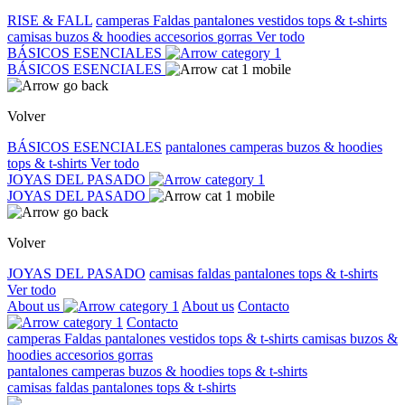
RISE & FALL
camperas
Faldas
pantalones
vestidos
tops & t-shirts
camisas
buzos & hoodies
accesorios
gorras
Ver todo
BÁSICOS ESENCIALES
BÁSICOS ESENCIALES
Volver
BÁSICOS ESENCIALES
pantalones
camperas
buzos & hoodies
tops & t-shirts
Ver todo
JOYAS DEL PASADO
JOYAS DEL PASADO
Volver
JOYAS DEL PASADO
camisas
faldas
pantalones
tops & t-shirts
Ver todo
About us
About us
Contacto
Contacto
camperas
Faldas
pantalones
vestidos
tops & t-shirts
camisas
buzos &
hoodies
accesorios
gorras
pantalones
camperas
buzos & hoodies
tops & t-shirts
camisas
faldas
pantalones
tops & t-shirts