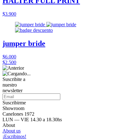
HALTER FULL PRINT
$3.900
jumper bride
$6.000
$2.500
Suscribite a
nuestro
newsletter
Suscribirme
Showroom
Canelones 1972
LUN — VIE 14.30 a 18.30hs
About
About us
¡Escribinos!