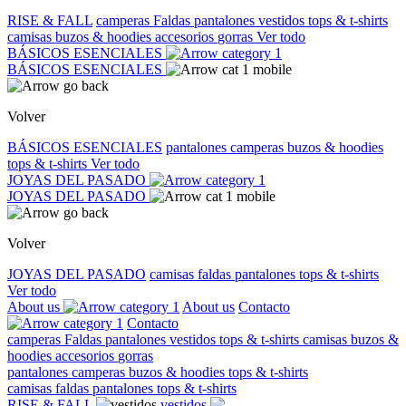
RISE & FALL
camperas
Faldas
pantalones
vestidos
tops & t-shirts
camisas
buzos & hoodies
accesorios
gorras
Ver todo
BÁSICOS ESENCIALES
BÁSICOS ESENCIALES
Volver
BÁSICOS ESENCIALES
pantalones
camperas
buzos & hoodies
tops & t-shirts
Ver todo
JOYAS DEL PASADO
JOYAS DEL PASADO
Volver
JOYAS DEL PASADO
camisas
faldas
pantalones
tops & t-shirts
Ver todo
About us
About us
Contacto
Contacto
camperas
Faldas
pantalones
vestidos
tops & t-shirts
camisas
buzos &
hoodies
accesorios
gorras
pantalones
camperas
buzos & hoodies
tops & t-shirts
camisas
faldas
pantalones
tops & t-shirts
RISE & FALL
vestidos
-